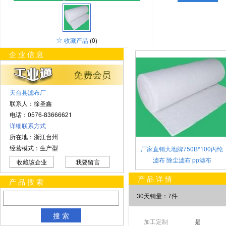
☆
收藏产品
(0)
企业信息
天台县滤布厂
联系人：徐圣鑫
电话：0576-83666621
详细联系方式
所在地：浙江台州
经营模式：生产型
厂家直销大地牌750B*100丙纶
滤布 除尘滤布 pp滤布
收藏该企业
我要留言
产品详情
产品搜索
30天销量：7件
搜 索
加工定制
是