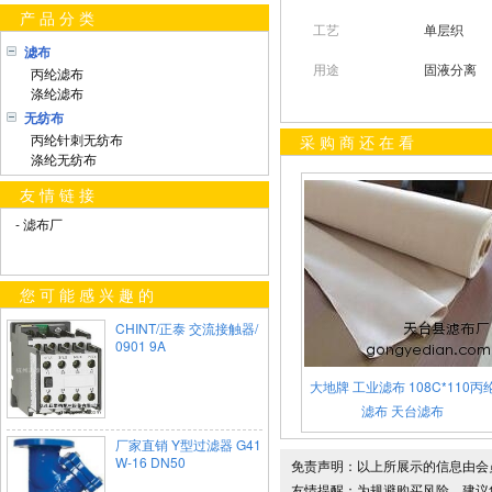
产品分类
工艺
单层织
滤布
用途
固液分离
丙纶滤布
涤纶滤布
无纺布
丙纶针刺无纺布
采购商还在看
涤纶无纺布
友情链接
- 滤布厂
您可能感兴趣的
CHINT/正泰 交流接触器/
0901 9A
大地牌 工业滤布 108C*110丙
滤布 天台滤布
厂家直销 Y型过滤器 G41
W-16 DN50
免责声明：以上所展示的信息由会
友情提醒：为规避购买风险，建议