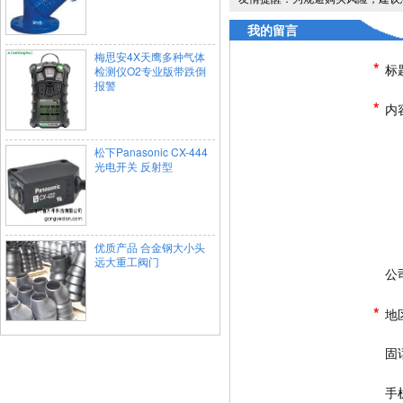
我的留言
梅思安4X天鹰多种气体
*
标
检测仪O2专业版带跌倒
报警
*
内
松下Panasonic CX-444
光电开关 反射型
优质产品 合金钢大小头
远大重工阀门
公
*
地
固
手